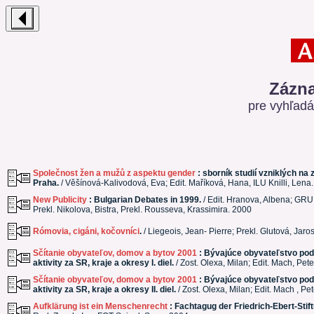
Zázna
pre vyhľad
Společnost žen a mužů z aspektu gender
: sborník studií vzniklých n
Praha.
/ Věšínová-Kalivodová, Eva; Edit. Maříková, Hana, ILU Knilli, Lena.
New Publicity
: Bulgarian Debates in 1999.
/ Edit. Hranova, Albena; GRU 
Prekl. Nikolova, Bistra, Prekl. Rousseva, Krassimira. 2000
Rómovia, cigáni, kočovníci
.
/ Liegeois, Jean- Pierre; Prekl. Glutová, Ja
Sčítanie obyvateľov, domov a bytov 2001
: Bývajúce obyvateľstvo pod
aktivity za SR, kraje a okresy I. diel.
/ Zost. Olexa, Milan; Edit. Mach, Pete
Sčítanie obyvateľov, domov a bytov 2001
: Bývajúce obyvateľstvo pod
aktivity za SR, kraje a okresy II. diel.
/ Zost. Olexa, Milan; Edit. Mach , Pe
Aufklärung ist ein Menschenrecht
: Fachtagug der Friedrich-Ebert-Sti