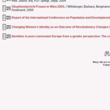
Red. Zeuch, Ina, FOT Spiegl, Sepp. 2004
Situationsbericht Frauen in Wien 2005
.
/ Willsberger, Barbara; Bergmann,
Ferdinand. 2005
Report of the International Conference on Population and Development
Changing Women's Identity as an Outcome of Revolutionary Changes i
Identities in post-communist Europe from a gender perspective: The c
Bázy dát sú r
Copyr