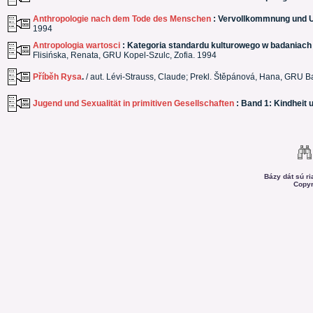
Anthropologie nach dem Tode des Menschen
: Vervollkommnung und U
1994
Antropologia wartosci
: Kategoria standardu kulturowego w badaniach
Flisińska, Renata, GRU Kopel-Szulc, Zofia. 1994
Příběh Rysa
.
/ aut. Lévi-Strauss, Claude; Prekl. Štěpánová, Hana, GRU 
Jugend und Sexualität in primitiven Gesellschaften
: Band 1: Kindheit
Bázy dát sú r
Copyr