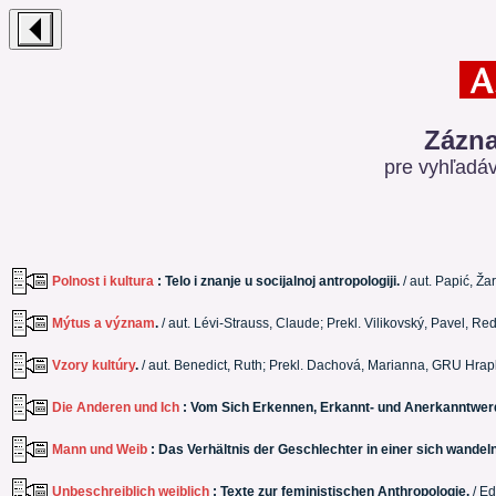
Zázna
pre vyhľadá
Polnost i kultura
: Telo i znanje u socijalnoj antropologiji.
/ aut. Papić, Ž
Mýtus a význam
.
/ aut. Lévi-Strauss, Claude; Prekl. Vilikovský, Pavel, Re
Vzory kultúry
.
/ aut. Benedict, Ruth; Prekl. Dachová, Marianna, GRU Hrapk
Die Anderen und Ich
: Vom Sich Erkennen, Erkannt- und Anerkanntwerd
Mann und Weib
: Das Verhältnis der Geschlechter in einer sich wandel
Unbeschreiblich weiblich
: Texte zur feministischen Anthropologie.
/ Ed