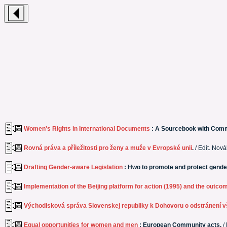
Women's Rights in International Documents
: A Sourcebook with Com
Rovná práva a příležitosti pro ženy a muže v Evropské unii
.
/ Edit. Nová
Drafting Gender-aware Legislation
: Hwo to promote and protect gender
Implementation of the Beijing platform for action (1995) and the outco
Východisková správa Slovenskej republiky k Dohovoru o odstránení vš
Equal opportunities for women and men
: European Community acts.
/ 