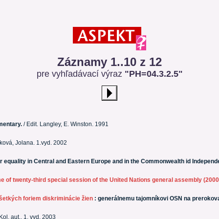
Záznamy 1..10 z 12
pre vyhľadávací výraz
"PH=04.3.2.5"
mentary.
/ Edit. Langley, E. Winston. 1991
ková, Jolana. 1.vyd. 2002
 equality in Central and Eastern Europe and in the Commonwealth id Independe
me of twenty-third special session of the United Nations general assembly (200
etkých foriem diskriminácie žien
: generálnemu tajomníkovi OSN na prerokova
Kol. aut.. 1. vyd. 2003