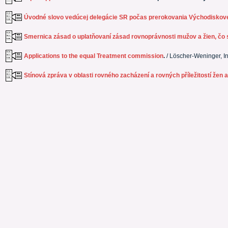
Úvodné slovo vedúcej delegácie SR počas prerokovania Východiskovej
Smernica zásad o uplatňovaní zásad rovnoprávnosti mužov a žien, čo 
Applications to the equal Treatment commission
.
/ Löscher-Weninger, Ing
Stínová zpráva v oblasti rovného zacházení a rovných příležitostí žen 