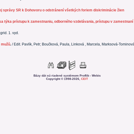
 správy SR k Dohovoru o odstránení všetkých foriem diskriminácie žien
sa týka prístupu k zamestnaniu, odborného vzdelávania, prístupu v zamestnaní
rid. 1. vyd.
a mužů
.
/ Edit. Pavlík, Petr; Boučková, Paula, Linková , Marcela, Marksová-Tominová
Bázy dát sú riadené systémom Proflib - Webis
Copyright © 1998-2026,
CEIT