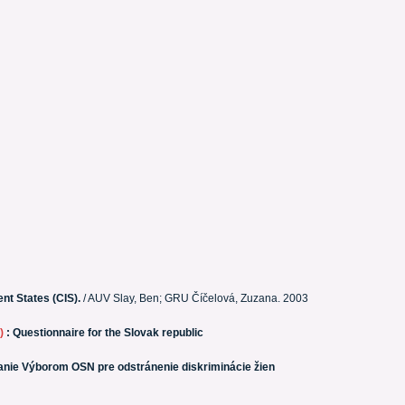
nt States (CIS).
/ AUV Slay, Ben; GRU Číčelová, Zuzana. 2003
0)
: Questionnaire for the Slovak republic
nie Výborom OSN pre odstránenie diskriminácie žien