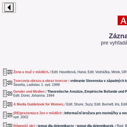
Zázna
pre vyhľad
Žena a muž v médiích
.
/ Edit. Havelková, Hana; Edit. Vodrážka, Mirek, G
Tvorcovia obrazu a obraz tvorcov
: vnímanie Slovenska v západných kr
Ševella, Ladislav. 1. vyd. 1999
Gender und Medien
: Theoretische Ansätze, Empirische Befunde und P
Edit. Dorer, Johanna. 1994
A Media Guidebook for Women
.
/ Edit. Shure, Suzy; Edit. Burnett, Iris,
(RE)prezentace žen v médiích
: Informační brožura pro novinářky a no
vyd. 2002
Równość płci
: temat dla dziennikarzy : temat dla dziennikarek.
/ Red. B