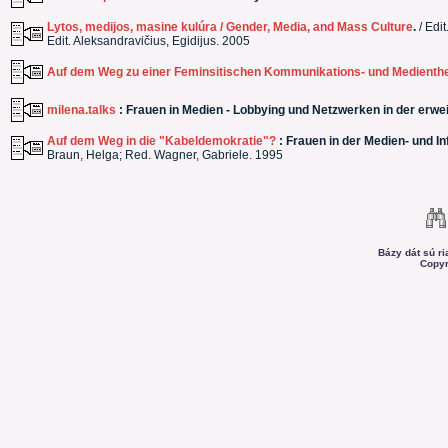
Lytos, medijos, masine kulúra / Gender, Media, and Mass Culture
.
/ Edit
Edit. Aleksandravičius, Egidijus. 2005
Auf dem Weg zu einer Feminsitischen Kommunikations- und Medienth
milena.talks
: Frauen in Medien - Lobbying und Netzwerken in der erwei
Auf dem Weg in die "Kabeldemokratie"?
: Frauen in der Medien- und I
Braun, Helga; Red. Wagner, Gabriele. 1995
Bázy dát sú r
Copyr