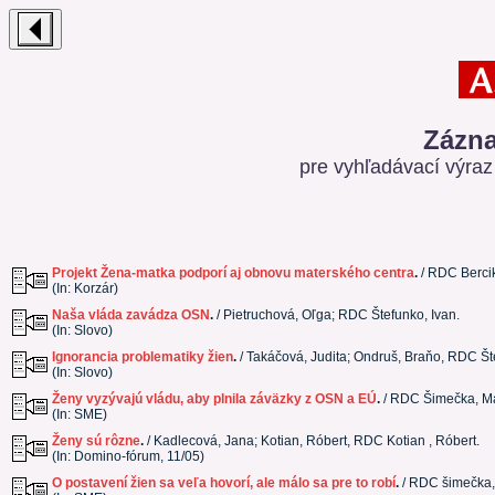
Zázna
pre vyhľadávací výra
Projekt Žena-matka podporí aj obnovu materského centra
.
/ RDC Bercik
(In: Korzár)
Naša vláda zavádza OSN
.
/ Pietruchová, Oľga; RDC Štefunko, Ivan.
(In: Slovo)
Ignorancia problematiky žien
.
/ Takáčová, Judita; Ondruš, Braňo, RDC Št
(In: Slovo)
Ženy vyzývajú vládu, aby plnila záväzky z OSN a EÚ
.
/ RDC Šimečka, Ma
(In: SME)
Ženy sú rôzne
.
/ Kadlecová, Jana; Kotian, Róbert, RDC Kotian , Róbert.
(In: Domino-fórum, 11/05)
O postavení žien sa veľa hovorí, ale málo sa pre to robí
.
/ RDC šimečka, 