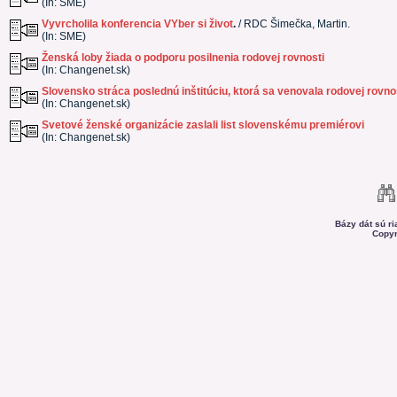
(In: SME)
Vyvrcholila konferencia VYber si život
.
/ RDC Šimečka, Martin.
(In: SME)
Ženská loby žiada o podporu posilnenia rodovej rovnosti
(In: Changenet.sk)
Slovensko stráca poslednú inštitúciu, ktorá sa venovala rodovej rovno
(In: Changenet.sk)
Svetové ženské organizácie zaslali list slovenskému premiérovi
(In: Changenet.sk)
Bázy dát sú r
Copyr