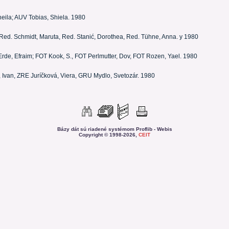
Sheila; AUV Tobias, Shiela. 1980
, Red. Schmidt, Maruta, Red. Stanić, Dorothea, Red. Tühne, Anna. y 1980
Erde, Efraim; FOT Kook, S., FOT Perlmutter, Dov, FOT Rozen, Yael. 1980
l, Ivan, ZRE Juríčková, Viera, GRU Mydlo, Svetozár. 1980
Bázy dát sú riadené systémom Proflib - Webis
Copyright © 1998-2026,
CEIT