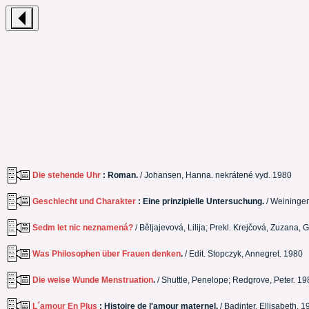
Die stehende Uhr
: Roman.
/ Johansen, Hanna. nekrátené vyd. 1980
Geschlecht und Charakter
: Eine prinzipielle Untersuchung.
/ Weininger,
Sedm let nic neznamená?
/ Běljajevová, Lilija; Prekl. Krejčová, Zuzana,
Was Philosophen über Frauen denken
.
/ Edit. Stopczyk, Annegret. 1980
Die weise Wunde Menstruation
.
/ Shuttle, Penelope; Redgrove, Peter. 19
L´amour En Plus
: Histoire de l'amour maternel.
/ Badinter, Ellisabeth. 