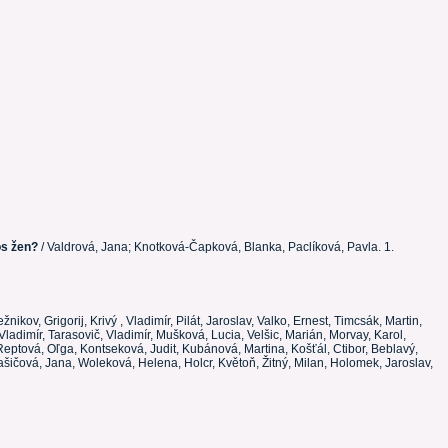
os žen?
/ Valdrová, Jana; Knotková-Čapková, Blanka, Paclíková, Pavla. 1.
ežnikov, Grigorij, Krivý , Vladimír, Pilát, Jaroslav, Valko, Ernest, Timcsák, Martin,
Vladimír, Tarasovič, Vladimír, Mušková, Lucia, Velšic, Marián, Morvay, Karol,
 Reptová, Oľga, Kontseková, Judit, Kubánová, Martina, Košťál, Ctibor, Beblavý,
lašičová, Jana, Woleková, Helena, Holcr, Květoň, Žitný, Milan, Holomek, Jaroslav,