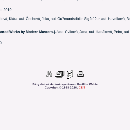
nie 2010
ozlová, Klára, aut. Čechová, Jitka, aut. Gu?mundsdóttir, Sig?rú?ur, aut. Havelková, 
ored Works by Modern Masters.].
/ aut. Cviková, Jana; aut. Hanáková, Petra, aut.
10
Bázy dát sú riadené systémom Proflib - Webis
Copyright © 1998-2026,
CEIT