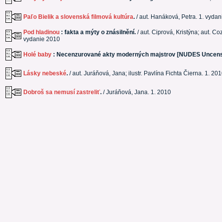
Paľo Bielik a slovenská filmová kultúra
.
/ aut. Hanáková, Petra. 1. vyda
Pod hladinou
: fakta a mýty o znásilnění.
/ aut. Ciprová, Kristýna; aut. C
vydanie 2010
Holé baby
: Necenzurované akty moderných majstrov [NUDES Uncens
Lásky nebeské
.
/ aut. Juráňová, Jana; ilustr. Pavlína Fichta Čierna. 1. 20
Dobroš sa nemusí zastreliť
.
/ Juráňová, Jana. 1. 2010