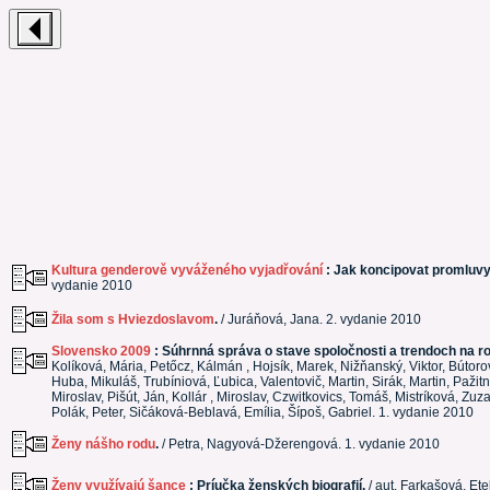
Kultura genderově vyváženého vyjadřování
: Jak koncipovat promluvy 
vydanie 2010
Žila som s Hviezdoslavom
.
/ Juráňová, Jana. 2. vydanie 2010
Slovensko 2009
: Súhrnná správa o stave spoločnosti a trendoch na r
Kolíková, Mária, Petőcz, Kálmán , Hojsík, Marek, Nižňanský, Viktor, Bútorov
Huba, Mikuláš, Trubíniová, Ľubica, Valentovič, Martin, Sirák, Martin, Paži
Miroslav, Pišút, Ján, Kollár , Miroslav, Czwitkovics, Tomáš, Mistríková, Z
Polák, Peter, Sičáková-Beblavá, Emília, Šípoš, Gabriel. 1. vydanie 2010
Ženy nášho rodu
.
/ Petra, Nagyová-Džerengová. 1. vydanie 2010
Ženy využívajú šance
: Príučka ženských biografií.
/ aut. Farkašová, Et