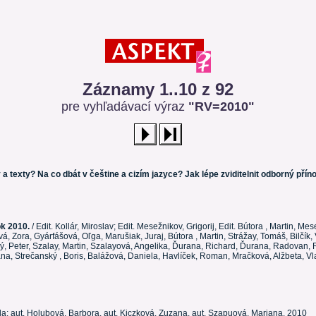
Záznamy 1..10 z 92
pre vyhľadávací výraz
"RV=2010"
a texty? Na co dbát v češtine a cizím jazyce? Jak lépe zviditelnit odborný přín
ok 2010.
/ Edit. Kollár, Miroslav; Edit. Mesežnikov, Grigorij, Edit. Bútora , Martin, Mes
á, Zora, Gyárfášová, Oľga, Marušiak, Juraj, Bútora , Martin, Strážay, Tomáš, Bilčík, 
tný, Peter, Szalay, Martin, Szalayová, Angelika, Ďurana, Richard, Ďurana, Radovan,
uzana, Strečanský , Boris, Balážová, Daniela, Havlíček, Roman, Mračková, Alžbeta, V
ela; aut. Holubová, Barbora, aut. Kiczková, Zuzana, aut. Szapuová, Mariana. 2010