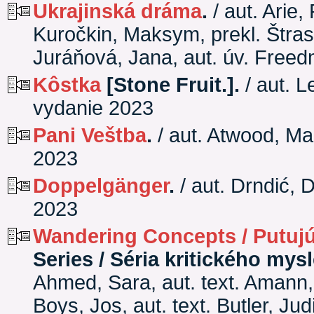
Ukrajinská dráma
.
/ aut. Arie,
Kuročkin, Maksym, prekl. Štrasse
Juráňová, Jana, aut. úv. Free
Kôstka
[Stone Fruit.].
/ aut. L
vydanie 2023
Pani Veštba
.
/ aut. Atwood, Ma
2023
Doppelgänger
.
/ aut. Drndić, 
2023
Wandering Concepts / Putuj
Series / Séria kritického mysl
Ahmed, Sara, aut. text. Amann, L
Boys, Jos, aut. text. Butler, Jud