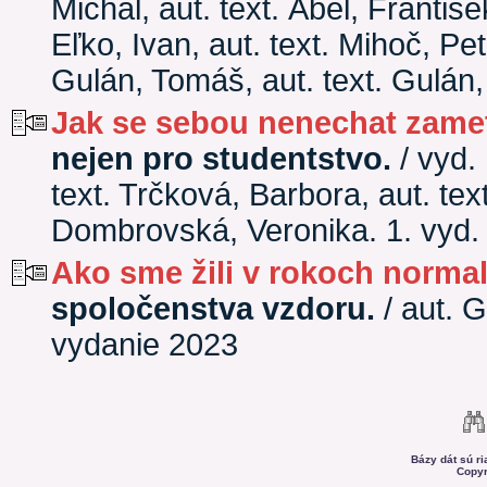
Michal, aut. text. Ábel, Františe
Eľko, Ivan, aut. text. Mihoč, Pet
Gulán, Tomáš, aut. text. Gulán
Jak se sebou nenechat zame
nejen pro studentstvo.
/ vyd. 
text. Trčková, Barbora, aut. text
Dombrovská, Veronika. 1. vyd.
Ako sme žili v rokoch normal
spoločenstva vzdoru.
/ aut. 
vydanie 2023
Bázy dát sú r
Copyr