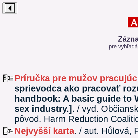
Zázna
pre vyhľadá
Príručka pre mužov pracujúc
sprievodca ako pracovať ro
handbook: A basic guide to W
sex industry.].
/ vyd. Občians
pôvod. Harm Reduction Coaliti
Nejvyšší karta
.
/ aut. Hůlová, 