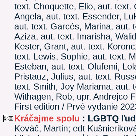
text. Choquette, Elio, aut. text
Angela, aut. text. Essender, Luk
aut. text. Garcés, Marina, aut. 
Aziza, aut. text. Imarisha, Walid
Kester, Grant, aut. text. Koroncz
text. Lewis, Sophie, aut. text.
Esteban, aut. text. Olufemi, Lola
Pristauz, Julius, aut. text. Russ
text. Smith, Joy Mariama, aut. t
Withagen, Rob, upr. Andrejco F
First edition / Prvé vydanie 202
Kráčajme spolu
: LGBTQ ľudi
Kováč, Martin; edt Kušnieriková,