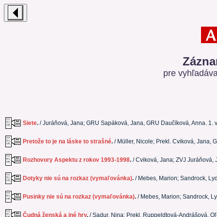
Zázna
pre vyhľadáv
Siete
.
/ Juráňová, Jana; GRU Sapáková, Jana, GRU Daučíková, Anna. 1. 
Pretože to je na láske to strašné
.
/ Müller, Nicole; Prekl. Cviková, Jana,
Rozhovory Aspektu z rokov 1993-1998
.
/ Cviková, Jana; ZVJ Juráňová, 
Dotyky nie sú na rozkaz (vymaľovánka)
.
/ Mebes, Marion; Sandrock, Lyd
Pusinky nie sú na rozkaz (vymaľovánka)
.
/ Mebes, Marion; Sandrock, Ly
Čudná ženská a iné hry
.
/ Sadur, Nina; Prekl. Ruppeldtová-Andrášová, Oľ