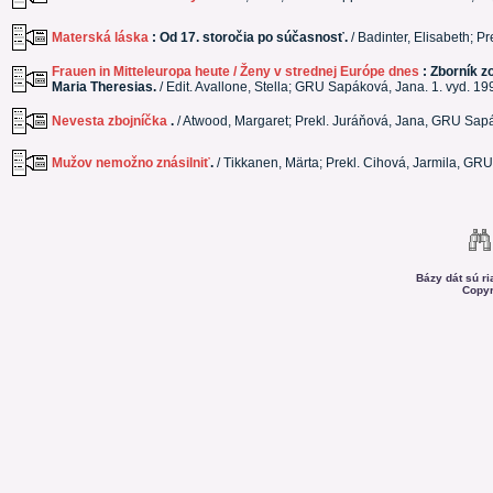
Materská láska
: Od 17. storočia po súčasnosť.
/ Badinter, Elisabeth; 
Frauen in Mitteleuropa heute / Ženy v strednej Európe dnes
: Zborník 
Maria Theresias.
/ Edit. Avallone, Stella; GRU Sapáková, Jana. 1. vyd. 19
Nevesta zbojníčka
.
/ Atwood, Margaret; Prekl. Juráňová, Jana, GRU Sapá
Mužov nemožno znásilniť
.
/ Tikkanen, Märta; Prekl. Cihová, Jarmila, GR
Bázy dát sú r
Copyr