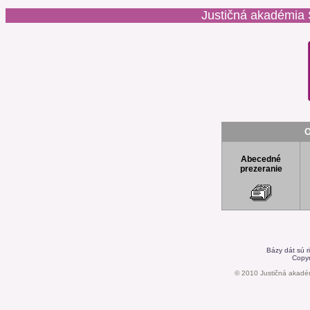
Justičná akadémia S
O
Abecedné
prezeranie
Bázy dát sú 
Copyr
© 2010 Justičná akadém